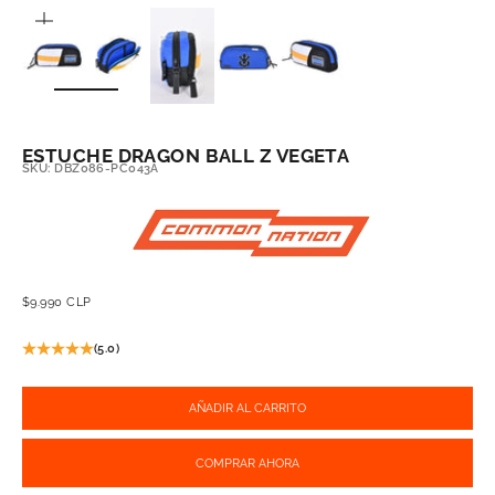
ZOOM
ESTUCHE DRAGON BALL Z VEGETA
SKU: DBZ086-PC043A
PRECIO DE OFERTA
$9.990 CLP
(5.0)
AÑADIR AL CARRITO
COMPRAR AHORA